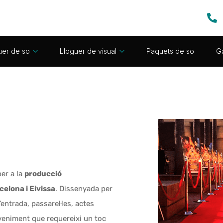
uer de so
Lloguer de visual
Paquets de so
Ga
per a la
producció
celona i Eivissa
. Dissenyada per
’entrada, passarel·les, actes
veniment que requereixi un toc