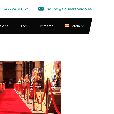
+34722486052
sound@alquilarsonido.es
leria
Blog
Contacte
Català