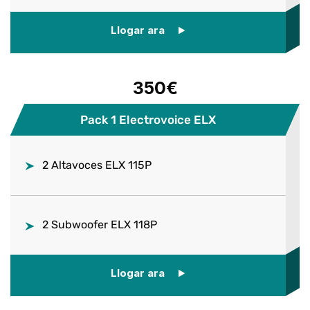
Llogar ara
350€
Pack 1 Electrovoice ELX
2 Altavoces ELX 115P
2 Subwoofer ELX 118P
Llogar ara