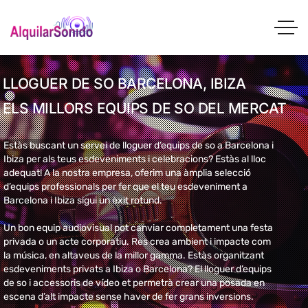
LLOGUER DE SO BARCELONA, IBIZA
ELS MILLORS EQUIPS DE SO DEL MERCAT
Estàs buscant un servei de lloguer d’equips de so a Barcelona i
Ibiza per als teus esdeveniments i celebracions? Estàs al lloc
adequat! A la nostra empresa, oferim una àmplia selecció
d’equips professionals per fer que el teu esdeveniment a
Barcelona i Ibiza sigui un èxit rotund.
Un bon equip audiovisual pot canviar completament una festa
privada o un acte corporatiu. Res crea ambient i impacte com
la música, en altaveus de la millor gamma. Estàs organitzant
esdeveniments privats a Ibiza o Barcelona? El lloguer d’equips
de so i accessoris de vídeo et permetrà crear una posada en
escena d’alt impacte sense haver de fer grans inversions.