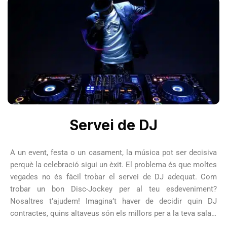
Servei de DJ
A un event, festa o un casament, la música pot ser decisiva
perquè la celebració sigui un èxit. El problema és que moltes
vegades no és fàcil trobar el servei de DJ adequat. Com
trobar un bon Disc-Jockey per al teu esdeveniment?
Nosaltres t’ajudem! Imagina’t haver de decidir quin DJ
contractes, quins altaveus són els millors per a la teva sala…