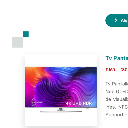
Alq
Tv Panta
€160. – 180
Tv Pantal
Neo QLED 
de visual
Yes.
NFC
Support 