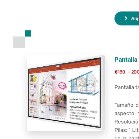
Alq
Pantalla
€180. – 20
Pantalla 
Tamaño de
aspecto: 
Resolució
Pilas: 1 
de la pan