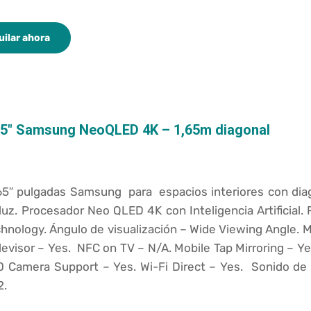
uilar ahora
65″ Samsung NeoQLED 4K – 1,65m diagonal
5″ pulgadas Samsung para espacios interiores con diago
luz. Procesador Neo QLED 4K con Inteligencia Artificial.
chnology.
Ángulo de visualización –
Wide Viewing Angle.
M
levisor –
Yes.
NFC on TV –
N/A.
Mobile Tap Mirroring –
Ye
0 Camera Support –
Yes.
Wi-Fi Direct –
Yes.
Sonido de
2.