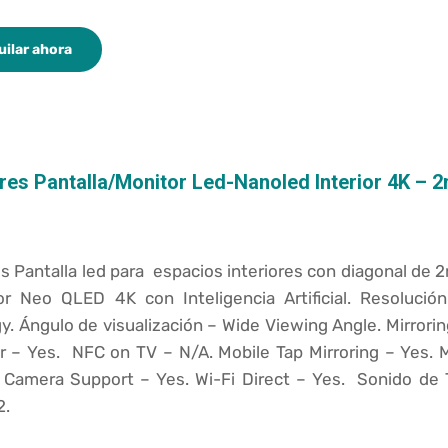
uilar ahora
res Pantalla/Monitor Led-Nanoled Interior 4K – 
s Pantalla led para espacios interiores con diagonal de 2
r Neo QLED 4K con Inteligencia Artificial. Resoluci
gy.
Ángulo de visualización –
Wide Viewing Angle.
Mirrori
or –
Yes.
NFC on TV –
N/A.
Mobile Tap Mirroring –
Yes.
 Camera Support –
Yes.
Wi-Fi Direct –
Yes.
Sonido de
2.