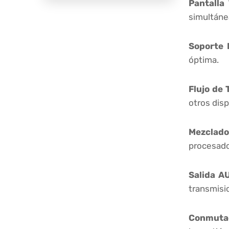
Pantalla
simultánea
Soporte 
óptima.
Flujo de 
otros dis
Mezclador
procesador
Salida A
transmisi
Conmuta