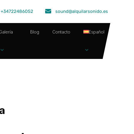
+34722486052
sound@alquilarsonido.es
Galería
Blog
Contacto
Español
a