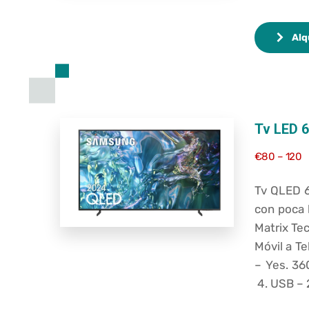
Alq
Tv LED 
€80 – 120
Tv QLED 6
con poca 
Matrix Te
Móvil a Te
–
Yes.
36
4.
USB –