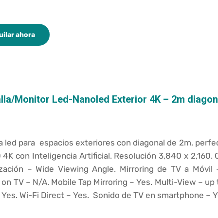
uilar ahora
lla/Monitor Led-Nanoled Exterior 4K – 2m diagon
la led para espacios exteriores con diagonal de 2m, perf
4K con Inteligencia Artificial. Resolución
3,840 x 2,160.
ización –
Wide Viewing Angle.
Mirroring de TV a Móvil
 on TV –
N/A.
Mobile Tap Mirroring –
Yes.
Multi-View –
up 
–
Yes.
Wi-Fi Direct –
Yes.
Sonido de TV en smartphone –
Y