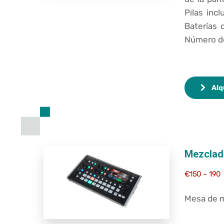
Pilas incl
Baterías 
Número de 
Alq
Mezclad
€150 – 190
Mesa de m