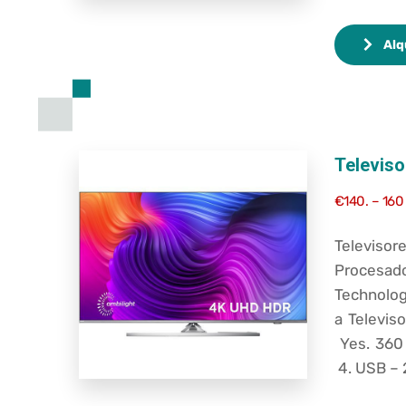
Alq
Televiso
€140. – 160
Televisore
Procesado
Technolo
a Televis
Yes.
360
4.
USB –