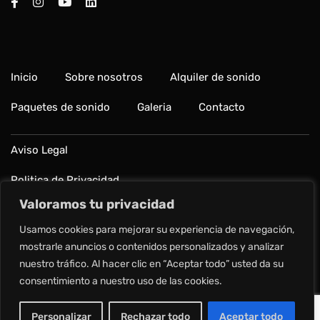
Inicio
Sobre nosotros
Alquiler de sonido
Paquetes de sonido
Galeria
Contacto
Aviso Legal
Politica de Privacidad
Valoramos tu privacidad
Política de cookies
Usamos cookies para mejorar su experiencia de navegación,
Preguntas frecuentes
mostrarle anuncios o contenidos personalizados y analizar
nuestro tráfico. Al hacer clic en “Aceptar todo” usted da su
consentimiento a nuestro uso de las cookies.
Copyright © 2024 Alquilar Sonido.
Personalizar
Rechazar todo
Aceptar todo