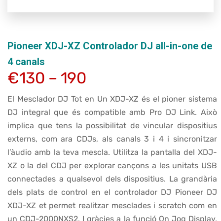
Pioneer XDJ-XZ Controlador DJ all-in-one de
4 canals
€130 – 190
El Mesclador DJ Tot en Un XDJ-XZ és el pioner sistema
DJ integral que és compatible amb Pro DJ Link. Això
implica que tens la possibilitat de vincular dispositius
externs, com ara CDJs, als canals 3 i 4 i sincronitzar
l’àudio amb la teva mescla. Utilitza la pantalla del XDJ-
XZ o la del CDJ per explorar cançons a les unitats USB
connectades a qualsevol dels dispositius. La grandària
dels plats de control en el controlador DJ Pioneer DJ
XDJ-XZ et permet realitzar mesclades i scratch com en
un CDJ-2000NXS2. I gràcies a la funció On Jog Display,