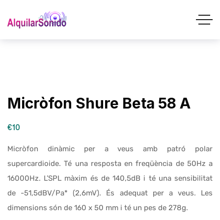
Micròfon Shure Beta 58 A
€10
Micròfon dinàmic per a veus amb patró polar
supercardioide. Té una resposta en freqüència de 50Hz a
16000Hz. L’SPL màxim és de 140,5dB i té una sensibilitat
de -51,5dBV/Pa* (2,6mV). És adequat per a veus. Les
dimensions són de 160 x 50 mm i té un pes de 278g.