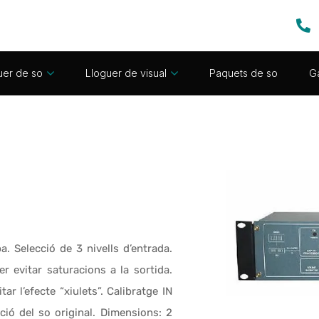
uer de so
Lloguer de visual
Paquets de so
Ga
. Selecció de 3 nivells d’entrada.
 evitar saturacions a la sortida.
r l’efecte “xiulets”. Calibratge IN
ació del so original. Dimensions: 2