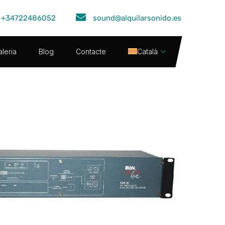
+34722486052
sound@alquilarsonido.es
leria
Blog
Contacte
Català