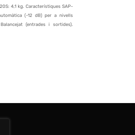
20S: 4,1 kg. Característiques SAP-
automàtica (-12 dB) per a nivells
Balancejat (entrades i sortides).