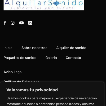
Inicio
Sobre nosotros
Alquiler de sonido
Paquetes de sonido
Galeria
Contacto
Aviso Legal
Politica de Privacidad
Valoramos tu privacidad
Política de cookies
Usamos cookies para mejorar su experiencia de navegación,
Preguntas frecuentes
mostrarle anuncios o contenidos personalizados y analizar