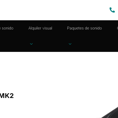
e sonido
Alquiler visual
Paquetes de sonido
 MK2