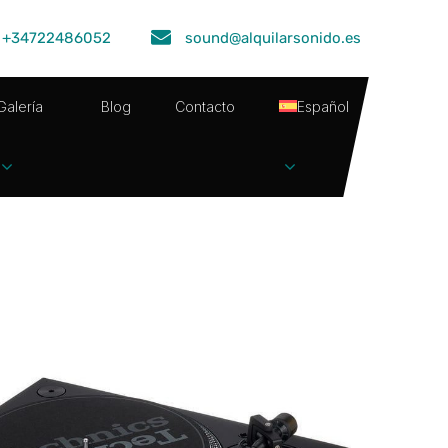
+34722486052
sound@alquilarsonido.es
Galería
Blog
Contacto
Español