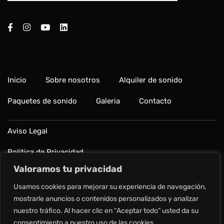
Inicio
Sobre nosotros
Alquiler de sonido
Paquetes de sonido
Galeria
Contacto
Aviso Legal
Politica de Privacidad
Valoramos tu privacidad
Política de cookies
Usamos cookies para mejorar su experiencia de navegación,
Preguntas frecuentes
mostrarle anuncios o contenidos personalizados y analizar
nuestro tráfico. Al hacer clic en “Aceptar todo” usted da su
consentimiento a nuestro uso de las cookies.