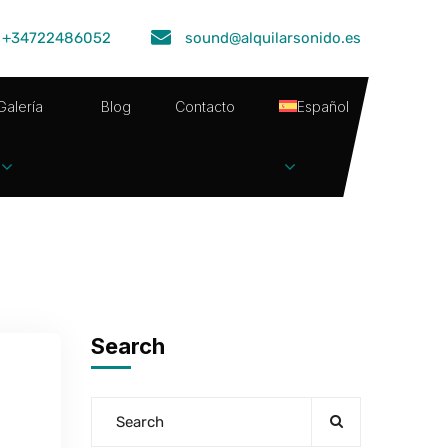
+34722486052
sound@alquilarsonido.es
Galería
Blog
Contacto
Español
Search